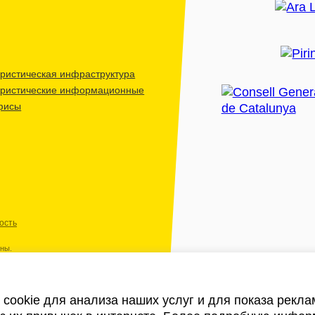
ристическая инфраструктура
уристические информационные
фисы
ость
ены.
cookie для анализа наших услуг и для показа рекл