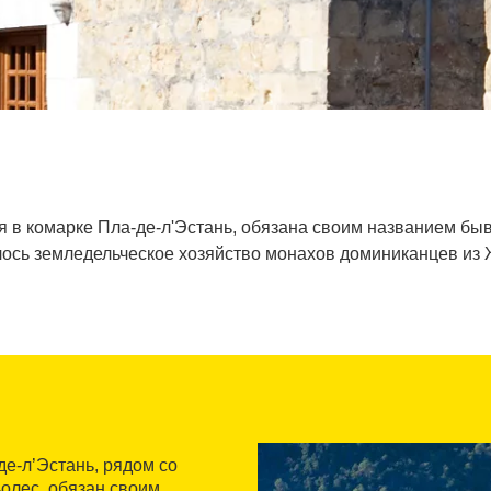
я в комарке Пла-де-л'Эстань, обязана своим названием быв
ось земледельческое хозяйство монахов доминиканцев из
де-л’Эстань, рядом со
олес, обязан своим