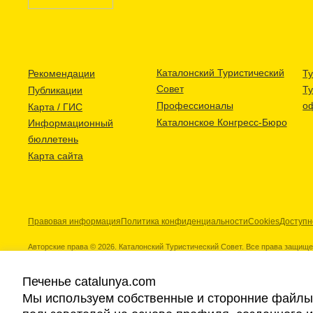
Каталонский Туристический
Рекомендации
Ту
Совет
Т
Публикации
Профессионалы
о
Карта / ГИС
Каталонское Конгресс-Бюро
Информационный
бюллетень
Карта сайта
Правовая информация
Политика конфиденциальности
Cookies
Доступн
Авторские права © 2026. Каталонский Туристический Совет. Все права защищ
Печенье catalunya.com
Мы используем собственные и сторонние файлы 