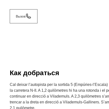
Вызов
Как добраться
Cal deixar l’autopista per la sortida 5 (Empúries-l’Escala)
la carretera N-II. A 1,2 quilòmetres hi ha una rotonda i el p
continuar en direcció a Vilademuls. A 2,3 quilòmetres s’arr
trencar a la dreta en direcció a Vilademuls-Galliners. S’a
2,1 quilòmetre.