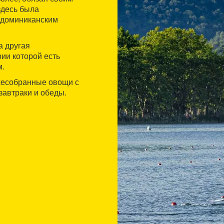
здесь была
 доминиканским
а другая
ии которой есть
м.
жесобранные овощи с
завтраки и обеды.