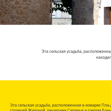
Эта сельская усадьба, расположенна
находил
Эта сельская усадьба, расположенная в комарке Пла-
столицей Жироной, пещерами Серинья и озером Бань