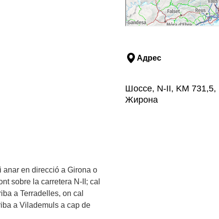
Адрес
Шоссе, N-II, KM 731,5
Жирона
 i anar en direcció a Girona o
ont sobre la carretera N-II; cal
iba a Terradelles, on cal
rriba a Vilademuls a cap de