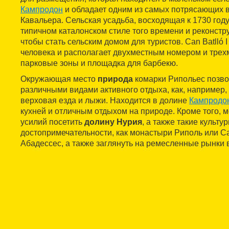
Кампродон
и обладает одним из самых потрясающих в
Кавальера. Сельская усадьба, восходящая к 1730 году
типичном каталонском стиле того времени и реконстру
чтобы стать сельским домом для туристов. Can Batlló 
человека и располагает двухместным номером и тре
парковые зоны и площадка для барбекю.
Окружающая место
природа
комарки Рипольес позво
различными видами активного отдыха, как, например,
верховая езда и лыжи. Находится в долине
Кампродо
кухней и отличным отдыхом на природе. Кроме того, 
усилий посетить
долину Нурия
, а также такие культу
достопримечательности, как монастыри Риполь или С
Абадессес, а также заглянуть на ремесленные рынки 