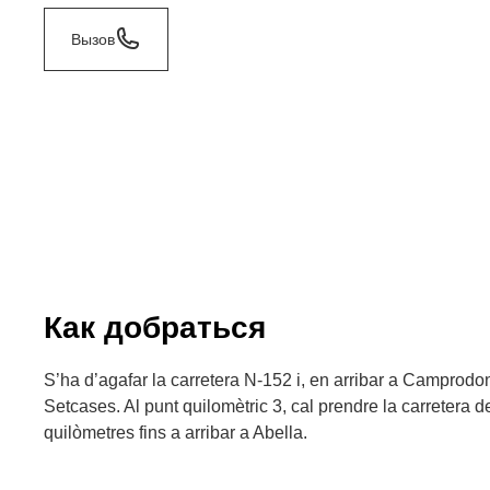
Вызов
Как добраться
S’ha d’agafar la carretera N-152 i, en arribar a Camprodon
Setcases. Al punt quilomètric 3, cal prendre la carretera d
quilòmetres fins a arribar a Abella.