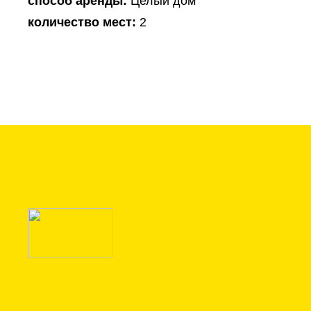
способ аренды:
Целый дом
количество мест:
2