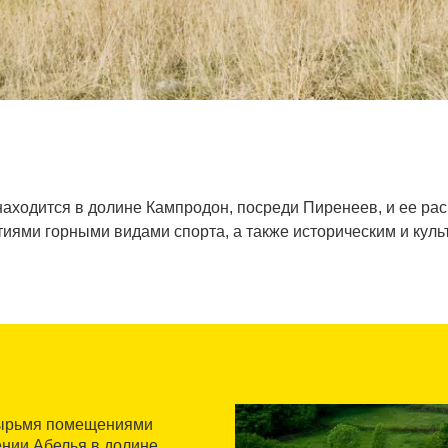
находится в долине Кампродон, посреди Пиренеев, и ее ра
тиями горными видами спорта, а также историческим и куль
етырьмя помещениями
ении Абелья в долине