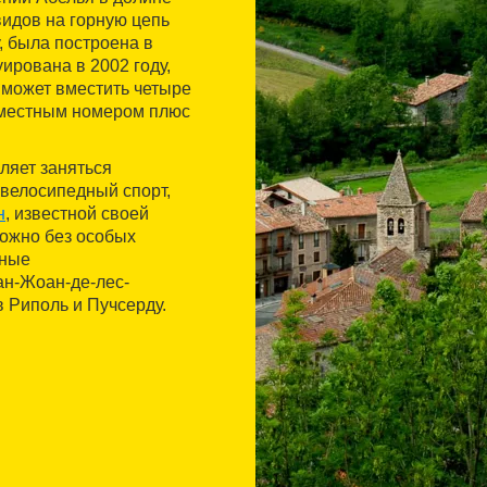
идов на горную цепь
, была построена в
ирована в 2002 году,
I может вместить четыре
хместным номером плюс
ляет заняться
 велосипедный спорт,
н
, известной своей
можно без особых
рные
ан-Жоан-де-лес-
в Риполь и Пучсерду.