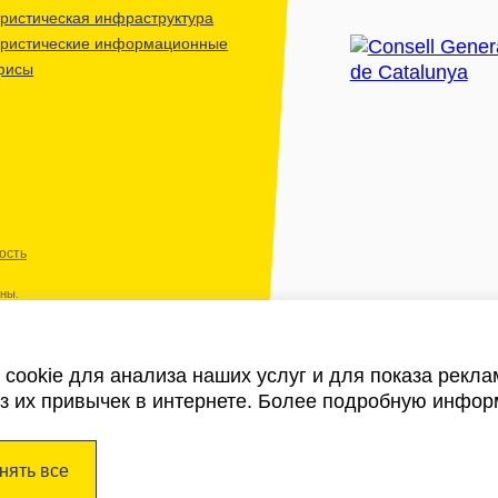
ристическая инфраструктура
уристические информационные
фисы
ость
ены.
cookie для анализа наших услуг и для показа рекл
из их привычек в интернете. Более подробную инфор
нять все