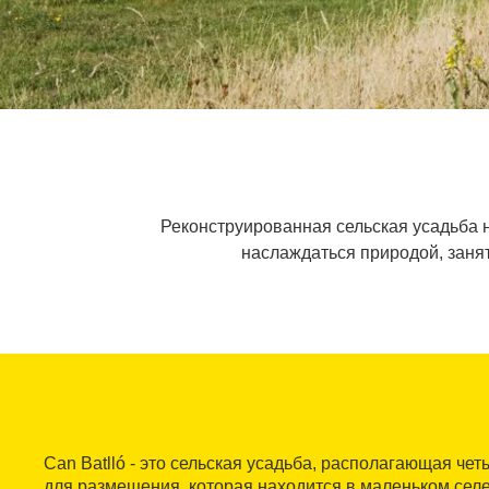
Реконструированная сельская усадьба 
наслаждаться природой, заня
Can Batlló - это сельская усадьба, располагающая ч
для размещения, которая находится в маленьком сел