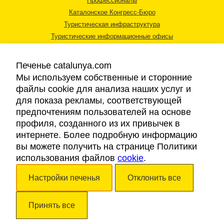
Профессионалы
Каталонское Конгресс-Бюро
Туристическая инфраструктура
Туристические информационные офисы
Печенье catalunya.com
Мы используем собственные и сторонние
файлы cookie для анализа наших услуг и
для показа рекламы, соответствующей
Правовая информация
предпочтениям пользователей на основе
Политика конфиденциальности
профиля, созданного из их привычек в
Cookies
интернете. Более подробную информацию
Доступность
вы можете получить на странице Политики
использования файлов
cookie
.
Авторские права © 2026. Каталонский Туристический Совет. Все права
Настройки печенья
Отклонить все
защищены.
Принять все