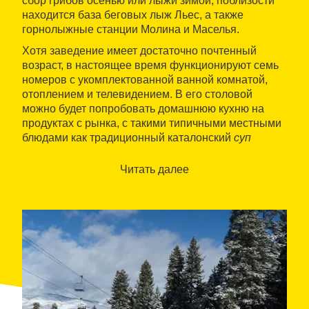
сбор грибов осенью или лыжи зимой; поблизости
находится база беговых лыж Льес, а также
горнолыжные станции Молина и Маселья.
Хотя заведение имеет достаточно почтенный
возраст, в настоящее время функционируют семь
номеров с укомплектованной ванной комнатой,
отоплением и телевидением. В его столовой
можно будет попробовать домашнюю кухню на
продуктах с рынка, с такими типичными местными
блюдами как традиционный каталонский
суп
эскуделья
, картофельное блюдо
тринчат
, рагу
или кролик с грибами, приготовленные на местных
Читать далее
продуктах.