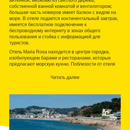
антенной, мебелью из светлого дерева,
собственной ванной комнатой и вентилятором;
большая часть номеров имеет балкон с видом на
море. В отеле подается континентальный завтрак,
имеется бесплатное подключение к
беспроводному интернету в зонах общего
пользования и стойка с информацией для
туристов.
Отель Maria Rosa находится в центре городка,
изобилующем барами и ресторанами, которые
предлагают морскую кухню. Поблизости от отеля
находится район пляжей, а также автобусная
станция с сообщением с Барселоной и Жироной.
Читать далее