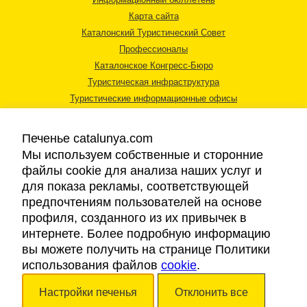
Карта сайта
Каталонский Туристический Совет
Профессионалы
Каталонское Конгресс-Бюро
Туристическая инфраструктура
Туристические информационные офисы
Печенье catalunya.com
Мы используем собственные и сторонние
файлы cookie для анализа наших услуг и
для показа рекламы, соответствующей
Правовая информация
предпочтениям пользователей на основе
Политика конфиденциальности
профиля, созданного из их привычек в
Cookies
интернете. Более подробную информацию
Доступность
вы можете получить на странице Политики
использования файлов
cookie
.
Авторские права © 2026. Каталонский Туристический Совет. Все права
Настройки печенья
Отклонить все