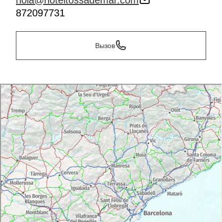
hola@hoteltossademar.com
872097731
Вызов