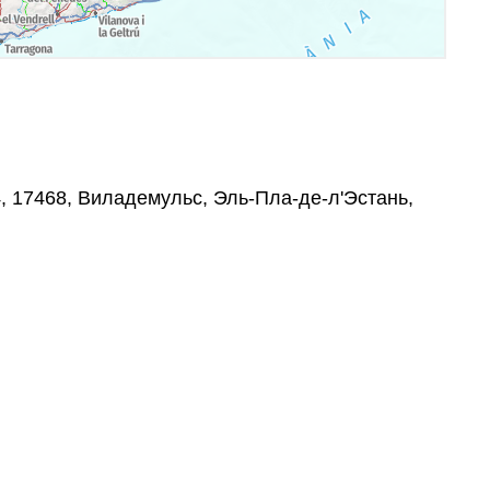
, 17468, Виладемульс, Эль-Пла-де-л'Эстань,