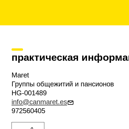
практическая информа
Maret
Группы общежитий и пансионов
HG-001489
info@canmaret.es
972560405