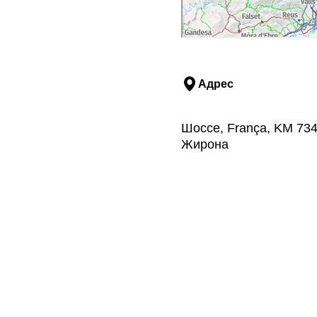
Адрес
Шоссе, França, KM 734
Жирона