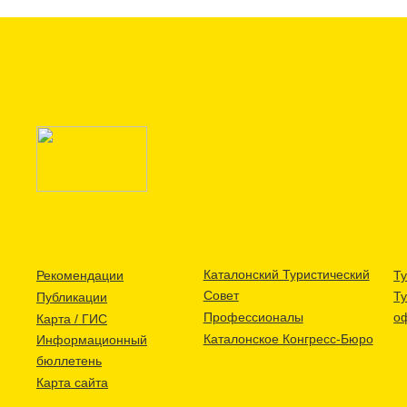
Каталонский Туристический
Рекомендации
Ту
Совет
Т
Публикации
Профессионалы
о
Карта / ГИС
Каталонское Конгресс-Бюро
Информационный
бюллетень
Карта сайта