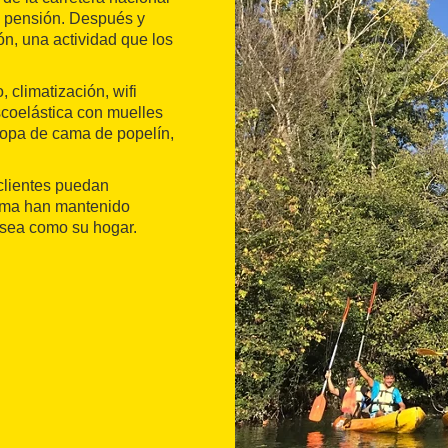
 pensión. Después y
n, una actividad que los
 climatización, wifi
scoelástica con muelles
 ropa de cama de popelín,
 clientes puedan
ima han mantenido
 sea como su hogar.