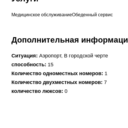
Медицинское обслуживание
Обеденный сервис
Дополнительная информаци
Ситуация:
Аэропорт, В городской черте
способность:
15
Количество одноместных номеров:
1
Количество двухместных номеров:
7
количество люксов:
0