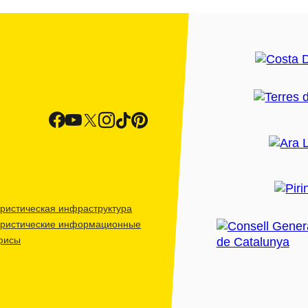
ристическая инфраструктура
уристические информационные
фисы