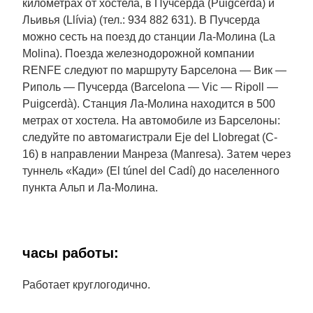
километрах от хостела, в Пучсерда (Puigcerdà) и
Льивья (Llívia) (тел.: 934 882 631). В Пучсерда
можно сесть на поезд до станции Ла-Молина (La
Molina). Поезда железнодорожной компании
RENFE следуют по маршруту Барселона — Вик —
Риполь — Пучсерда (Barcelona — Vic — Ripoll —
Puigcerdà). Станция Ла-Молина находится в 500
метрах от хостела. На автомобиле из Барселоны:
следуйте по автомагистрали Eje del Llobregat (C-
16) в направлении Манреза (Manresa). Затем через
туннель «Кади» (El túnel del Cadí) до населенного
пункта Альп и Ла-Молина.
часы работы:
Работает круглогодично.