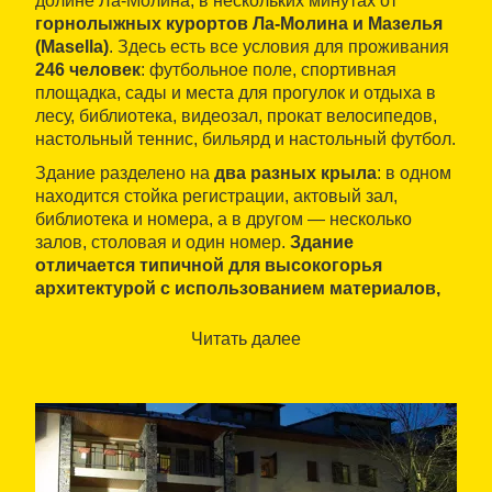
долине Ла-Молина, в нескольких минутах от
горнолыжных курортов Ла-Молина и Мазелья
(Masella)
. Здесь есть все условия для проживания
246 человек
: футбольное поле, спортивная
площадка, сады и места для прогулок и отдыха в
лесу, библиотека, видеозал, прокат велосипедов,
настольный теннис, бильярд и настольный футбол.
Здание разделено на
два разных крыла
: в одном
находится стойка регистрации, актовый зал,
библиотека и номера, а в другом — несколько
залов, столовая и один номер.
Здание
отличается типичной для высокогорья
архитектурой с использованием материалов,
гармонично вписывающихся
в окружающий
ландшафт: дерева, камня и сланца.
Читать далее