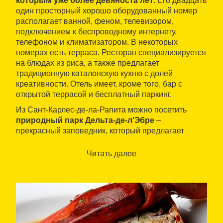
которым уже более девяноста лет
. Его двадцать
один просторный хорошо оборудованный номер
располагает ванной, феном, телевизором,
подключением к беспроводному интернету,
телефоном и климатизатором. В некоторых
номерах есть терраса. Ресторан специализируется
на блюдах из риса, а также предлагает
традиционную каталонскую кухню с долей
креативности. Отель имеет, кроме того, бар с
открытой террасой и бесплатный паркинг.
Из Сант-Карлес-де-ла-Рапита можно посетить
природный парк Дельта-де-л'Эбре
–
прекрасный заповедник, который предлагает
многочисленные маршруты для пешего и
велосипедного туризма. Отель находится в
Читать далее
непосредственной близости от пляжей, где можно
заняться разнообразными видами водного спорта.