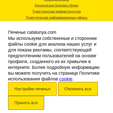
Каталонское Конгресс-Бюро
Туристическая инфраструктура
Туристические информационные офисы
Печенье catalunya.com
Мы используем собственные и сторонние
файлы cookie для анализа наших услуг и
для показа рекламы, соответствующей
Правовая информация
предпочтениям пользователей на основе
Политика конфиденциальности
профиля, созданного из их привычек в
Cookies
интернете. Более подробную информацию
Доступность
вы можете получить на странице Политики
использования файлов
cookie
.
Авторские права © 2026. Каталонский Туристический Совет. Все права
Настройки печенья
Отклонить все
защищены.
Принять все