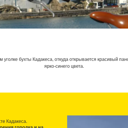
ом уголке бухты Кадакеса, откуда открывается красивый па
ярко-синего цвета.
хте Кадакеса.
ения городка и на