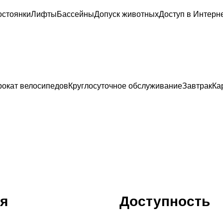
остоянки
Лифты
Бассейны
Допуск животных
Доступ в Интерн
рокат велосипедов
Круглосуточное обслуживание
Завтрак
Ка
я
Доступность