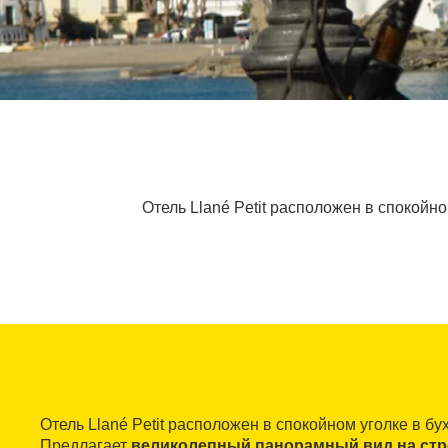
Отель Llané Petit расположен в спокойн
Отель Llané Petit расположен в спокойном уголке в бу
Предлагает
великолепный панорамный вид на стро