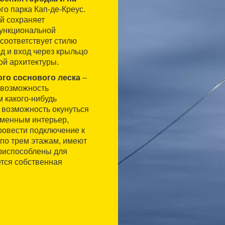
го парка Кап-де-Креус.
ый сохраняет
функциональной
соответствует стилю
д и вход через крыльцо
ой архитектуры.
го соснового леска
–
т возможность
м какого-нибудь
т возможность окунуться
еменным интерьер,
провести подключение к
 по трем этажам, имеют
приспособлены для
тся собственная