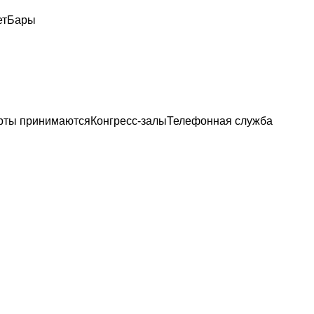
ет
Бары
рты принимаются
Конгресс-залы
Телефонная служба