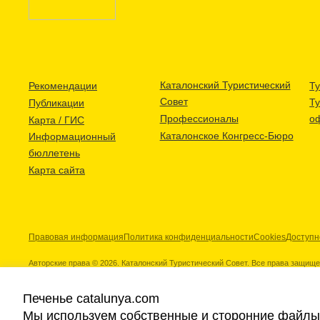
Каталонский Туристический
Рекомендации
Ту
Совет
Т
Публикации
Профессионалы
о
Карта / ГИС
Каталонское Конгресс-Бюро
Информационный
бюллетень
Карта сайта
Правовая информация
Политика конфиденциальности
Cookies
Доступн
Авторские права © 2026. Каталонский Туристический Совет. Все права защищ
Печенье catalunya.com
Мы используем собственные и сторонние файлы 