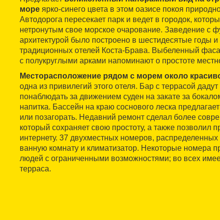
море
ярко-синего цвета в этом оазисе покоя природно
Автодорога пересекает парк и ведет в городок, котор
нетронутым свое морское очарование. Заведение с 
архитектурой было построено в шестидесятые годы и 
традиционных отелей Коста-Брава. Выбеленный фаса
с полукруглыми арками напоминают о простоте местн
Месторасположение рядом с морем около красиво
одна из привилегий этого отеля. Бар с террасой даду
понаблюдать за движением суден на закате за бокало
напитка. Бассейн на краю соснового леска предлагае
или позагорать. Недавний ремонт сделал более совр
который сохраняет свою простоту, а также позволил 
интернету. 37 двухместных номеров, распределенных
ванную комнату и климатизатор. Некоторые номера 
людей с ограниченными возможностями; во всех имее
терраса.