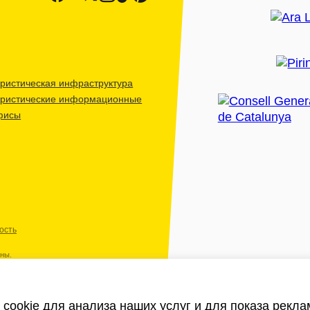
ристическая инфраструктура
уристические информационные
фисы
ость
ены.
cookie для анализа наших услуг и для показа рекл