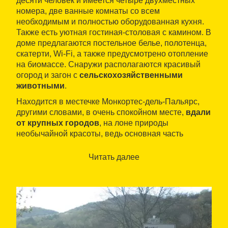
десяти человек и имеется четыре двухместных
номера, две ванные комнаты со всем
необходимым и полностью оборудованная кухня.
Также есть уютная гостиная-столовая с камином. В
доме предлагаются постельное белье, полотенца,
скатерти, Wi-Fi, а также предусмотрено отопление
на биомассе. Снаружи располагаются красивый
огород и загон с
сельскохозяйственными
животными
.
Находится в местечке Монкортес-дель-Пальярс,
другими словами, в очень спокойном месте,
вдали
от крупных городов
, на лоне природы
необычайной красоты, ведь основная часть
комарки является заповедной территорией. Это
идеальный вариант, чтобы получить удовольствие
Читать далее
от знакомства с флорой и фауной
высокогорья
,
либо посвятить время развлечениям и
спортивному отдыху на природе: пешеходному
туризму, альпинизму, скалолазанию или прогулкам
на горных велосипедах.