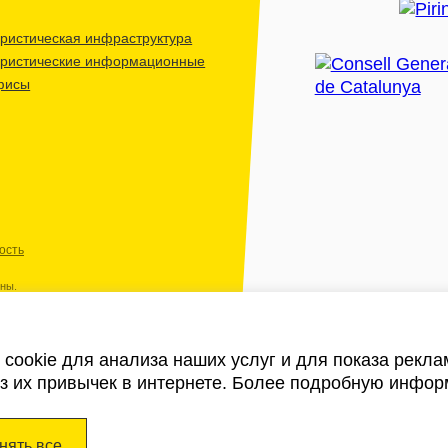
ристическая инфраструктура
уристические информационные
фисы
ость
ены.
cookie для анализа наших услуг и для показа рекл
из их привычек в интернете. Более подробную инфор
нять все