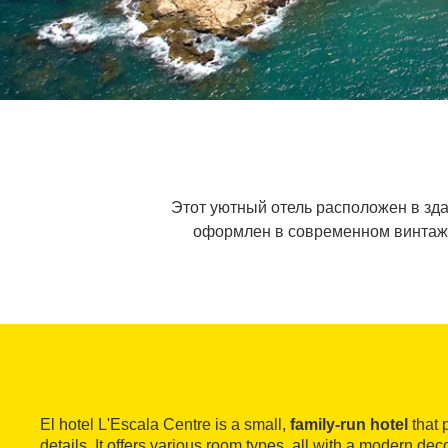
Этот уютный отель расположен в зда
оформлен в современном винтажн
El hotel L'Escala Centre is a small,
family-run hotel
that 
details. It offers various room types, all with a modern deco