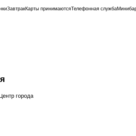
нки
Завтрак
Карты принимаются
Телефонная служба
Миниба
я
 Центр города