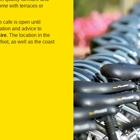
ome with terraces or
 cafe is open until
mation and advice to
ire
. The location in the
 foot, as well as the coast