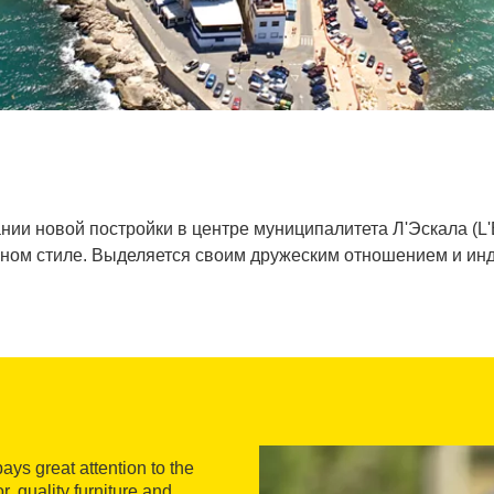
нии новой постройки в центре муниципалитета Л'Эскала (L'E
ом стиле. Выделяется своим дружеским отношением и инд
pays great attention to the
r, quality furniture and