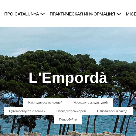
ПРО CATALUNYA
ПРАКТИЧЕСКАЯ ИНФОРМАЦИЯ
MIC
L'Empordà
Насладитесь природой
Насладитесь культурой
Путешествуйте с семьей
Насладитесь морем
Отправьтесь в поход
Попробуйте