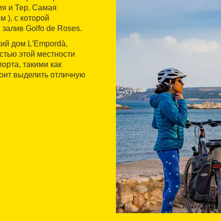
ия и Тер. Самая
м ), с которой
залив Golfo de Roses.
ий дом L'Empordà,
стью этой местности
орта, такими как
тоит выделить отличную