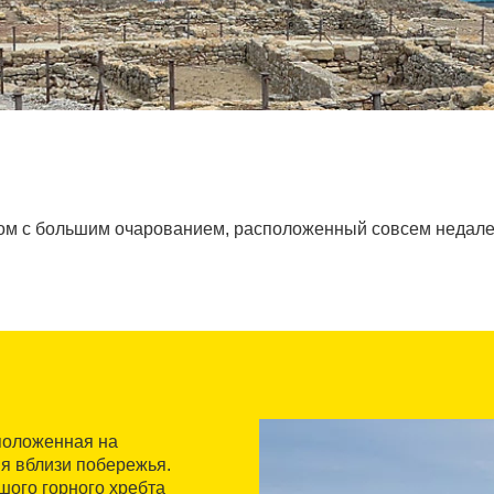
дом с большим очарованием, расположенный совсем недалек
положенная на
я вблизи побережья.
шого горного хребта