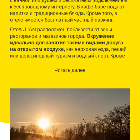
с ванной или душем и бесплатным подключением
к беспроводному интернету. В кафе-баре подают
напитки и традиционные блюда. Кроме того, в
отеле имеется бесплатный частный паркинг.
Отель L'Ast расположен поблизости от зоны
ресторанов и магазинов города.
Окружение
идеально для занятия такими видами досуга
на открытом воздухе
, как верховая езда, пеший
или велосипедный туризм и водный спорт. Кроме
этого, отель находится менее чем в часе езды на
машине от городка Л'Эскала и пляжей Коста-
Читать далее
Брава.