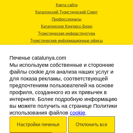
Карта сайта
Каталонский Туристический Совет
Профессионалы
Каталонское Конгресс-Бюро
Туристическая инфраструктура
Туристические информационные офисы
Печенье catalunya.com
Мы используем собственные и сторонние
файлы cookie для анализа наших услуг и
для показа рекламы, соответствующей
Правовая информация
предпочтениям пользователей на основе
Политика конфиденциальности
профиля, созданного из их привычек в
Cookies
интернете. Более подробную информацию
Доступность
вы можете получить на странице Политики
использования файлов
cookie
.
Авторские права © 2026. Каталонский Туристический Совет. Все права
Настройки печенья
Отклонить все
защищены.