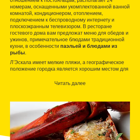
отношением к постояльцам, располагает 24
номерам, оснащенными укомплектованной ванной
комнатой, кондиционером, отоплением,
подключением к беспроводному интернету и
плоскоэкранным телевизором. В ресторане
гостевого дома вам предложат меню для обедов и
ужинов, примечательное блюдами традиционной
кухни, в особенности
паэльей и блюдами из
рыбы
.
Л'Эскала имеет мелкие пляжи, а географическое
положение городка является хорошим местом для
отправки экскурсий как к северу, так и к югу Коста-
Брава. Неподалеку находятся греческие и римские
Читать далее
руины Эмпориона, а также спортивный порт, где
можно заняться разнообразными видами водного
спорта.