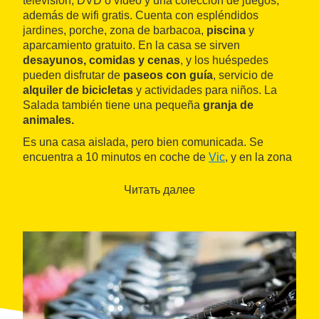
televisión, DVD o vídeo y una colección de juegos,
además de wifi gratis. Cuenta con espléndidos
jardines, porche, zona de barbacoa,
piscina
y
aparcamiento gratuito. En la casa se sirven
desayunos, comidas y cenas
, y los huéspedes
pueden disfrutar de
paseos con guía
, servicio de
alquiler de bicicletas
y actividades para niños. La
Salada también tiene una pequeña
granja de
animales.
Es una casa aislada, pero bien comunicada. Se
encuentra a 10 minutos en coche de
Vic
, y en la zona
se pueden realizar visitas culturales, así como
diversas
actividades al aire libre
como rutas a pie, en
Читать далее
bici o a caballo, escalada, espeleología, kayak,
vuelos en globo o rutas en 4X4, entre otras.