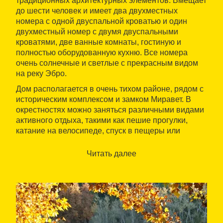
традиционных архитектурных элементов. Вмещает
до шести человек и имеет два двухместных
номера с одной двуспальной кроватью и один
двухместный номер с двумя двуспальными
кроватями, две ванные комнаты, гостиную и
полностью оборудованную кухню. Все номера
очень солнечные и светлые с прекрасным видом
на реку Эбро.
Дом располагается в очень тихом районе, рядом с
историческим комплексом и замком Миравет. В
окрестностях можно заняться различными видами
активного отдыха, такими как пешие прогулки,
катание на велосипеде, спуск в пещеры или
катание по реке Эбро. Среди культурных
мероприятий можно выделить посещение ряда
Читать далее
винодельческих предприятий, известных как
соборы вина, и
маршрут битвы при Эбро
,
состоящий из нескольких культурных пространств,
которые хранят историю и воссоздают эту
страшную битву, которая проходила на этих
землях с июля по октябрь 1938 года.