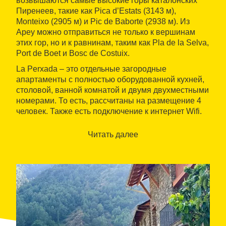
возвышаются самые высокие горы каталонских
Пиренеев, такие как Pica d’Estats (3143 м),
Monteixo (2905 м) и Pic de Baborte (2938 м). Из
Ареу можно отправиться не только к вершинам
этих гор, но и к равнинам, таким как Pla de la Selva,
Port de Boet и Bosc de Costuix.
La Perxada – это отдельные загородные
апартаменты с полностью оборудованной кухней,
столовой, ванной комнатой и двумя двухместными
номерами. То есть, рассчитаны на размещение 4
человек. Также есть подключение к интернет Wifi.
Из окон апартамента открывается вид на
колокольню церкви, деревню и окружающую
Читать далее
природу.