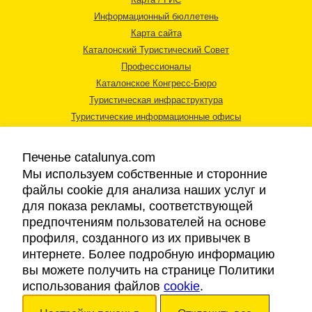
Информационный бюллетень
Карта сайта
Каталонский Туристический Совет
Профессионалы
Каталонское Конгресс-Бюро
Туристическая инфраструктура
Туристические информационные офисы
Печенье catalunya.com
Мы используем собственные и сторонние
файлы cookie для анализа наших услуг и
для показа рекламы, соответствующей
Правовая информация
предпочтениям пользователей на основе
Политика конфиденциальности
профиля, созданного из их привычек в
Cookies
интернете. Более подробную информацию
Доступность
вы можете получить на странице Политики
использования файлов
cookie
.
Авторские права © 2026. Каталонский Туристический Совет. Все права