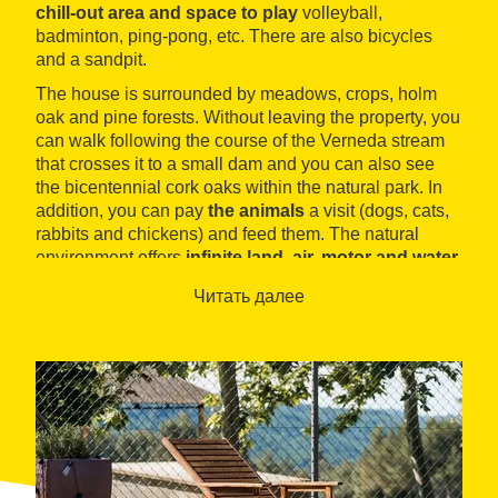
chill-out area and space to play
volleyball,
badminton, ping-pong, etc. There are also bicycles
and a sandpit.
The house is surrounded by meadows, crops, holm
oak and pine forests. Without leaving the property, you
can walk following the course of the Verneda stream
that crosses it to a small dam and you can also see
the bicentennial cork oaks within the natural park. In
addition, you can pay
the animals
a visit (dogs, cats,
rabbits and chickens) and feed them. The natural
environment offers
infinite land, air, motor and water
activities, due to its proximity to the beaches of
Читать далее
Costa Brava
.
< br>