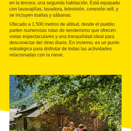
en la tercera, una segunda habitación. Está equipado
con lavavajillas, lavadora, televisión, conexión wifi, y
se incluyen toallas y sábanas.
Ubicado a 1.500 metros de altitud, desde el pueblo
parten numerosas rutas de senderismo que ofrecen
vistas espectaculares y una tranquilidad ideal para
desconectar del ritmo diario. En invierno, es un punto
estratégico para disfrutar de todas las actividades
relacionadas con la nieve.