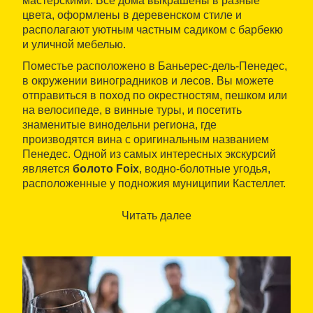
мастерскими. Все дома выкрашены в разные
цвета, оформлены в деревенском стиле и
располагают уютным частным садиком с барбекю
и уличной мебелью.
Поместье расположено в Баньерес-дель-Пенедес,
в окружении виноградников и лесов. Вы можете
отправиться в поход по окрестностям, пешком или
на велосипеде, в винные туры, и посетить
знаменитые винодельни региона, где
производятся вина с оригинальным названием
Пенедес. Одной из самых интересных экскурсий
является
болото Foix
, водно-болотные угодья,
расположенные у подножия муниципии Кастеллет.
Деревня находится у подножия красивого замка, а
на территории водохранилища Вы можете
Читать далее
наблюдать многочисленных птиц. Прибрежные
города Сиджес, Виланова-и-ла-Жельтру и
Калафель, с прекрасными пляжами и оживленной
социальной и культурной жизнью, находятся всего
в нескольких минутах езды от отеля.