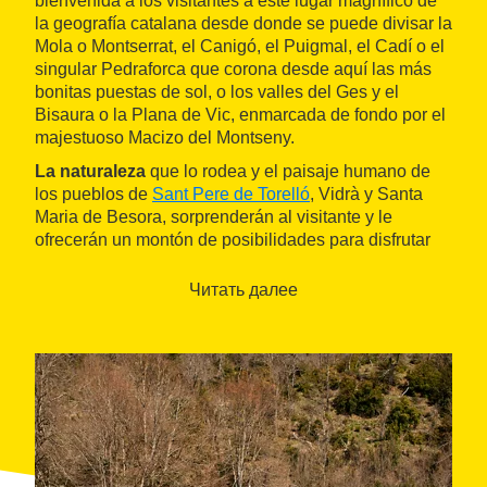
bienvenida a los visitantes a este lugar magnífico de
la geografía catalana desde donde se puede divisar la
Mola o Montserrat, el Canigó, el Puigmal, el Cadí o el
singular Pedraforca que corona desde aquí las más
bonitas puestas de sol, o los valles del Ges y el
Bisaura o la Plana de Vic, enmarcada de fondo por el
majestuoso Macizo del Montseny.
La naturaleza
que lo rodea y el paisaje humano de
los pueblos de
Sant Pere de Torelló
, Vidrà y Santa
Maria de Besora, sorprenderán al visitante y le
ofrecerán un montón de posibilidades para disfrutar
de su visita: excelente gastronomía, tradiciones y
cultura, un entorno siempre cambiante y rico.
Читать далее