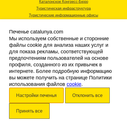
Каталонское Конгресс-Бюро
Туристическая инфраструктура
Туристические информационные офисы
Печенье catalunya.com
Мы используем собственные и сторонние
файлы cookie для анализа наших услуг и
для показа рекламы, соответствующей
Правовая информация
предпочтениям пользователей на основе
Политика конфиденциальности
профиля, созданного из их привычек в
Cookies
интернете. Более подробную информацию
Доступность
вы можете получить на странице Политики
использования файлов
cookie
.
Авторские права © 2026. Каталонский Туристический Совет. Все права
Настройки печенья
Отклонить все
защищены.
Принять все