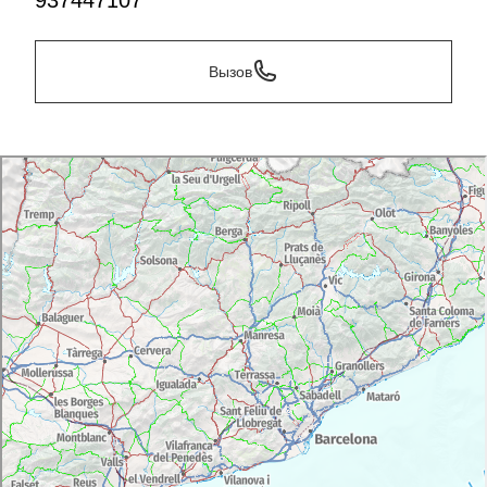
937447107
Вызов