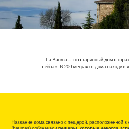
La Bauma ‒ это старинный дом в гора
пейзаж. В 200 метрах от дома находитс
Название дома связано с пещерой, расположенной в
(baumas) ообзначали
пещеры, которые некогда исп