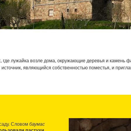
х, где лужайка возле дома, окружающие деревья и камень 
я источник, являющийся собственностью поместья, и пригл
 саду. Словом
баумас
ользовали пастухи