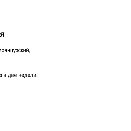
я
Французский,
 в две недели,