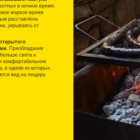
вотных в ночное время.
самое жаркое время
орым расставлена
кю, укрываясь от
открытого
ами
. Преобладание
 больше света и
и комфортабельном
, в одном из которых
ется вид на пещеру.