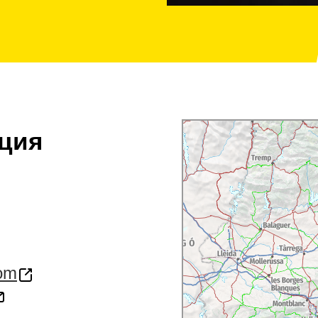
ция
om