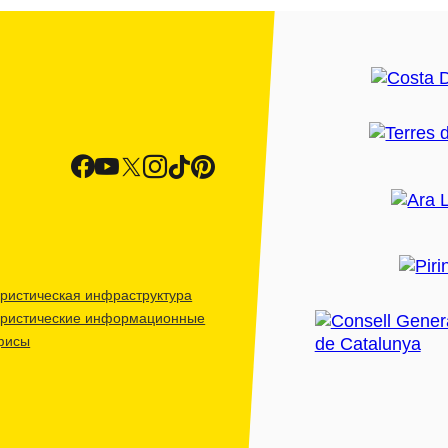
ристическая инфраструктура
уристические информационные
фисы