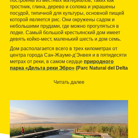
построены из местных материалов, таких как
тростник, глина, дерево и солома и украшены
посудой, типичной для культуры, основной пищей
которой является рис. Они окружены садом и
небольшими прудами, где можно прогуляться в
лодке. Самый большой крестьянский дом имеет
девять койко-мест, маленький шесть и дом семь.
Дом располагается всего в трех километрах от
центра города Сан-Жауме-д’Энвея и в пятидесяти
метрах от реки, в самом сердце
природного
парка «Дельта реки Эбро»
(Parc Natural del Delta
de l’Ebre). В непосредственной доступности
пешие прогулки, катание на велосипеде,
Читать далее
рыбалка и водные виды спорта. Парк является
прекрасным местом для наблюдения за
птицами, поскольку он является одними из
самых важных водно-болотных угодий в
южной Европе и был объявлен ЮНЕСКО
биосферным заповедником. Еще одна
замечательная достопримечательность этого
района – отличная гастрономия, в основе