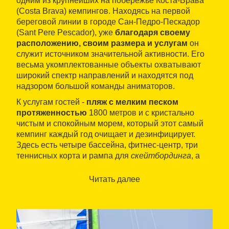
одним из крупнейших на побережье Коста-Брава
(Costa Brava) кемпингов. Находясь на первой
береговой линии в городе Сан-Педро-Пескадор
(Sant Pere Pescador), уже
благодаря своему
расположению, своим размера и услугам
он
служит источником значительной активности. Его
весьма укомплектованные объекты охватывают
широкий спектр направлений и находятся под
надзором большой команды аниматоров.
К услугам гостей -
пляж с мелким песком
протяженностью
1800 метров и с кристально
чистым и спокойным морем, который этот самый
кемпинг каждый год очищает и дезинфицирует.
Здесь есть четыре бассейна, фитнес-центр, три
теннисных корта и рампа для
скейтбординга
, а
также предлагается возможность позаниматься
спиннингом
, аэробикой,
фитнесом
и т.п. Кроме
Читать далее
того, он глубоко специализируется на экотуризме,
продвигая идею заботы об окружающей среде.