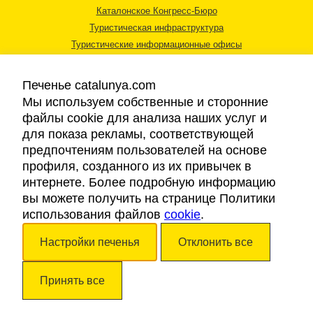
Каталонское Конгресс-Бюро
Туристическая инфраструктура
Туристические информационные офисы
Печенье catalunya.com
Мы используем собственные и сторонние
файлы cookie для анализа наших услуг и
для показа рекламы, соответствующей
Правовая информация
предпочтениям пользователей на основе
Политика конфиденциальности
профиля, созданного из их привычек в
Cookies
интернете. Более подробную информацию
Доступность
вы можете получить на странице Политики
использования файлов
cookie
.
Авторские права © 2026. Каталонский Туристический Совет. Все права
Настройки печенья
Отклонить все
защищены.
Принять все