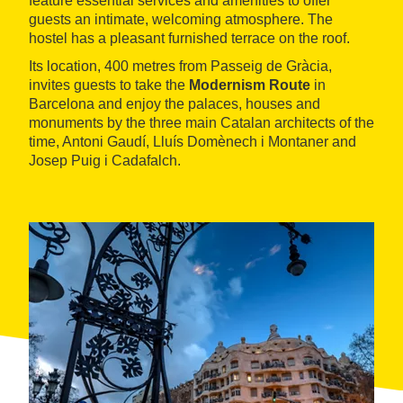
feature essential services and amenities to offer
guests an intimate, welcoming atmosphere. The
hostel has a pleasant furnished terrace on the roof.
Its location, 400 metres from Passeig de Gràcia,
invites guests to take the
Modernism Route
in
Barcelona and enjoy the palaces, houses and
monuments by the three main Catalan architects of the
time, Antoni Gaudí, Lluís Domènech i Montaner and
Josep Puig i Cadafalch.