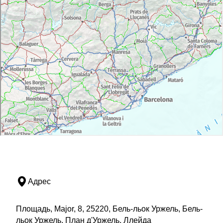
Адрес
Площадь, Major, 8, 25220, Бель-льок Уржель, Бель-
льок Уржель, План д'Уржель, Ллейда