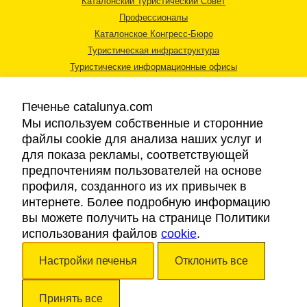
Каталонский Туристический Совет
Профессионалы
Каталонское Конгресс-Бюро
Туристическая инфраструктура
Туристические информационные офисы
Печенье catalunya.com
Мы используем собственные и сторонние
файлы cookie для анализа наших услуг и
для показа рекламы, соответствующей
Правовая информация
предпочтениям пользователей на основе
Политика конфиденциальности
профиля, созданного из их привычек в
Cookies
интернете. Более подробную информацию
Доступность
вы можете получить на странице Политики
использования файлов
cookie
.
Авторские права © 2026. Каталонский Туристический Совет. Все права
Настройки печенья
Отклонить все
защищены.
Принять все