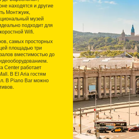
оне находятся и другие
ть Монтжуик,
ациональный музей
идеально подходит для
оростной Wifi.
ров, самых просторных
бщей площадью три
 залов вместимостью до
видеооборудованием.
ra Center работает
l. В El Aria гостям
л. В Piano Bar можно
тивов.