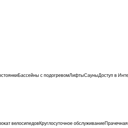
остоянки
Бассейны с подогревом
Лифты
Сауны
Доступ в Инт
рокат велосипедов
Круглосуточное обслуживание
Прачечная