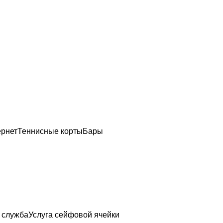
ернет
Теннисные корты
Бары
 служба
Услуга сейфовой ячейки