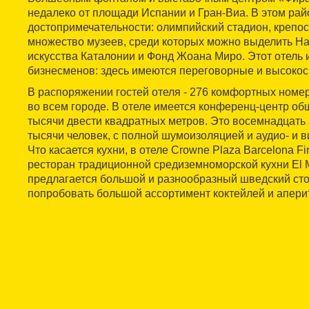
недалеко от площади Испании и Гран-Виа. В этом рай
достопримечательности: олимпийский стадион, крепос
множество музеев, среди которых можно выделить Н
искусства Каталонии и Фонд Жоана Миро. Этот отель 
бизнесменов: здесь имеются переговорные и высокоск
В распоряжении гостей отеля - 276 комфортных номе
во всем городе. В отеле имеется конференц-центр о
тысячи двести квадратных метров. Это восемнадцать
тысячи человек, с полной шумоизоляцией и аудио- и 
Что касается кухни, в отеле Crowne Plaza Barcelona Fi
ресторан традиционной средиземноморской кухни El Mal
предлагается большой и разнообразный шведский сто
попробовать большой ассортимент коктейлей и апери