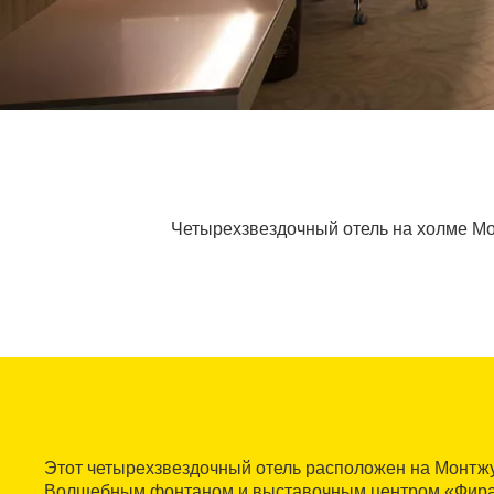
Четырехзвездочный отель на холме М
Этот четырехзвездочный отель расположен на Монтж
Волшебным фонтаном и выставочным центром «Фира