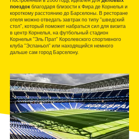
Построенный в 2000 году, идеален для
деловых
поездок
благодаря близости к Фира де Корнелья и
короткому расстоянию до Барселоны. В ресторане
отеля можно отведать завтрак по типу "шведский
стол", который поможет набраться сил для визита
в центр Корнелья, на футбольный стадион
Корнелья "Эль Прат" Королевского спортивного
клуба "Эспаньол" или находящийся немного
дальше сам город Барселону.