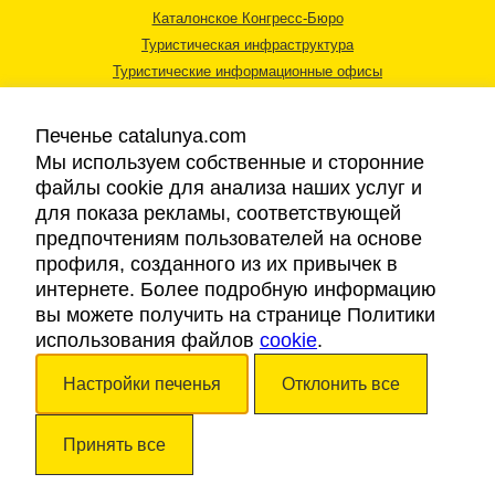
Каталонское Конгресс-Бюро
Туристическая инфраструктура
Туристические информационные офисы
Печенье catalunya.com
Мы используем собственные и сторонние
файлы cookie для анализа наших услуг и
для показа рекламы, соответствующей
Правовая информация
предпочтениям пользователей на основе
Политика конфиденциальности
профиля, созданного из их привычек в
Cookies
интернете. Более подробную информацию
Доступность
вы можете получить на странице Политики
использования файлов
cookie
.
Авторские права © 2026. Каталонский Туристический Совет. Все права
Настройки печенья
Отклонить все
защищены.
Принять все