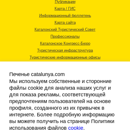
Публикации
Карта / ГИС
Информационный бюллетень
Карта сайта
Каталонский Туристический Совет
Профессионалы
Каталонское Конгресс-Бюро
Туристическая инфраструктура
Туристические информационные офисы
Печенье catalunya.com
Мы используем собственные и сторонние
файлы cookie для анализа наших услуг и
для показа рекламы, соответствующей
Правовая информация
предпочтениям пользователей на основе
Политика конфиденциальности
профиля, созданного из их привычек в
Cookies
интернете. Более подробную информацию
Доступность
вы можете получить на странице Политики
использования файлов
cookie
.