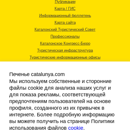
Публикации
Карта / ГИС
Информационный бюллетень
Карта сайта
Каталонский Туристический Совет
Профессионалы
Каталонское Конгресс-Бюро
Туристическая инфраструктура
Туристические информационные офисы
Печенье catalunya.com
Мы используем собственные и сторонние
файлы cookie для анализа наших услуг и
для показа рекламы, соответствующей
Правовая информация
предпочтениям пользователей на основе
Политика конфиденциальности
профиля, созданного из их привычек в
Cookies
интернете. Более подробную информацию
Доступность
вы можете получить на странице Политики
использования файлов
cookie
.