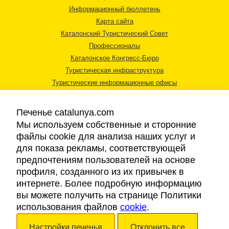
Информационный бюллетень
Карта сайта
Каталонский Туристический Совет
Профессионалы
Каталонское Конгресс-Бюро
Туристическая инфраструктура
Туристические информационные офисы
Печенье catalunya.com
Мы используем собственные и сторонние
файлы cookie для анализа наших услуг и
для показа рекламы, соответствующей
Правовая информация
предпочтениям пользователей на основе
Политика конфиденциальности
профиля, созданного из их привычек в
Cookies
интернете. Более подробную информацию
Доступность
вы можете получить на странице Политики
использования файлов
cookie
.
Авторские права © 2026. Каталонский Туристический Совет. Все права
Настройки печенья
Отклонить все