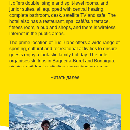
It offers double, single and split-level rooms, and
junior suites, all equipped with central heating,
complete bathroom, desk, satellite TV and safe. The
hotel also has a restaurant, spa, café/sun terrace,
fitness room, a pub and shops, and there is wireless
Internet in the public areas.
The prime location of Tuc Blanc offers a wide range of
sporting, cultural and recreational activities to ensure
guests enjoy a fantastic family holiday. The hotel
organises ski trips in Baqueira-Beret and Bonaigua,
picnics, children's activities, snowshoeing, cross-
country skiing, hiking and sleigh rides.
Читать далее
The hotel also has rooms for meetings, conventions
and events of all kinds.