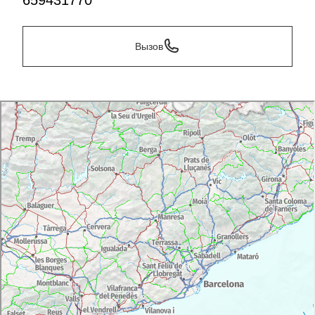
659431770
Вызов