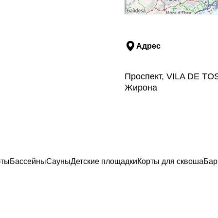
Адрес
Проспект, VILA DE TOS
Жирона
ты
Бассейны
Сауны
Детские площадки
Корты для сквоша
Ба