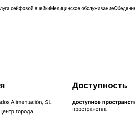
луга сейфовой ячейки
Медицинское обслуживание
Обеденн
я
Доступность
dos Alimentación, SL
доступное пространст
пространства
 Центр города