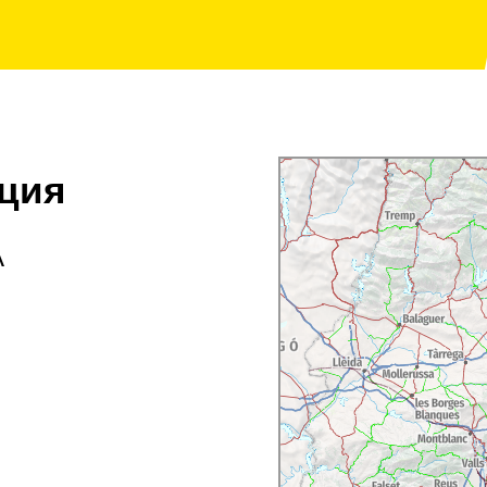
ция
A