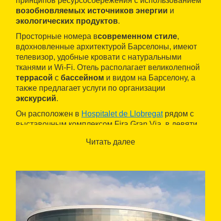
принципов ресурсосбережения с использованием
возобновляемых источников энергии
и
экологических продуктов
.
Просторные номера в
современном стиле
,
вдохновленные архитектурой Барселоны, имеют
телевизор, удобные кровати с натуральными
тканями и Wi-Fi. Отель располагает великолепной
террасой
с
бассейном
и видом на Барселону, а
также предлагает услуги по организации
экскурсий
.
Он расположен в
Hospitalet de Llobregat
рядом с
выставочным комплексом Fira Gran Via, в девяти
километрах от
аэропорта Барселона-Эл-Прат
и
Читать далее
имеет очень хорошее транспортное сообщение с
любой точкой Барселоны.