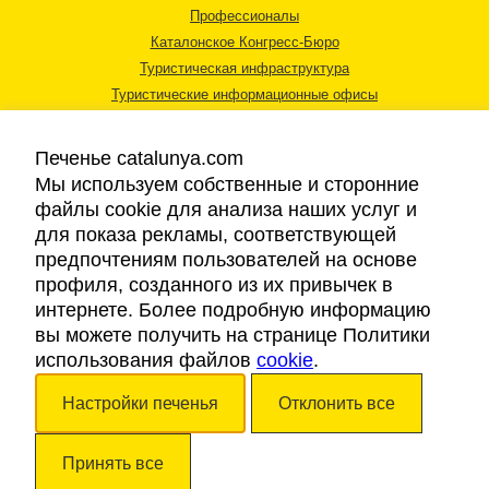
Профессионалы
Каталонское Конгресс-Бюро
Туристическая инфраструктура
Туристические информационные офисы
Печенье catalunya.com
Мы используем собственные и сторонние
файлы cookie для анализа наших услуг и
для показа рекламы, соответствующей
Правовая информация
предпочтениям пользователей на основе
Политика конфиденциальности
профиля, созданного из их привычек в
Cookies
интернете. Более подробную информацию
Доступность
вы можете получить на странице Политики
использования файлов
cookie
.
Авторские права © 2026. Каталонский Туристический Совет. Все права
Настройки печенья
Отклонить все
защищены.
Принять все