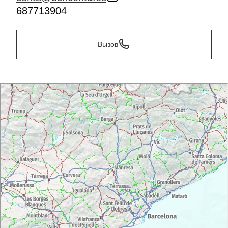
687713904
Вызов