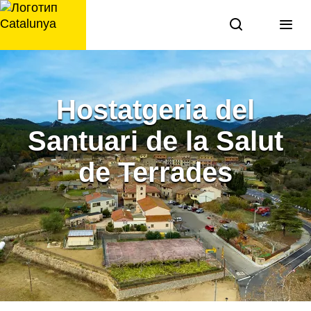
перейти
к
содержанию
Hostatgeria del
Santuari de la Salut
de Terrades