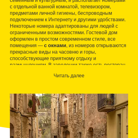
семейным и культурным, и располагает номерами
с отдельной ванной комнатой, телевизором,
предметами личной гигиены, беспроводным
подключением к Интернету и другими удобствами.
Некоторые номера адаптированы для людей с
ограниченными возможностями. Гостевой дом
оформлен в простом современном стиле, все
помещения —
с окнами
, из номеров открываются
прекрасные виды на часовню и горы,
способствующие приятному отдыху и
размышлениям. В заведении также есть ресторан
сельской каталонской кухни
.
Читать далее