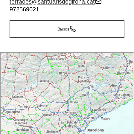
terrades@santuarisdegirona.cat
972569021
Вызов