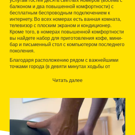
услугам гостей десять светлых номеров (восемь с
балконом и два повышенной комфортности) с
бесплатным беспроводным подключением к
интернету. Во всех номерах есть ванная комната,
телевизор с плоским экраном и кондиционер.
Кроме того, в номерах повышенной комфортности
вы найдете набор для приготовления кофе, мини-
бар и письменный стол с компьютером последнего
поколения.
Благодаря расположению рядом с важнейшими
точками города (в девяти минутах ходьбы от
площади Каталонии, в десяти минутах от Храма
Святого Семейства и от бульваров Рамблас и в
Читать далее
восьми минутах от бульвара Грасия) это
заведение идеально подходит для знакомства с
Барселоной. Здесь вам предоставят всю
необходимую туристическую информацию и
помогут с приобретением билетов в музеи, на
театральные спектакли, спортивные мероприятия,
экскурсии и с заказом столиков в ресторанах. А
сверх того, при заселении Hostalín предлагает