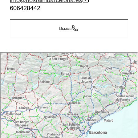
info@hostalinbarcelona.es
606428442
Вызов