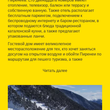
Пиренеев. Его двенадцать номеров имеют
отопление, телевизор, балкон или террасу и
собственную ванную. Также отель располагает
бесплатным паркингом, подключением к
беспроводному интернету и баром-рестораном, в
котором подаются блюда традиционной
каталонской кухни, а также предлагают
упакованные ланчи.
Гостевой дом имеет великолепное
месторасположение для тех, кто хочет заняться
досугом на открытом воздухе и обойти Пиренеи по
маршрутам для пешего туризма, а также
совершить конную или велосипедную экскурсию.
Находится в семи минутах езды на машине от
Читать далее
Кампродона и в восемнадцати километрах от
горнолыжной станции Вальтер-2000
.