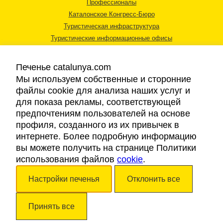
Профессионалы
Каталонское Конгресс-Бюро
Туристическая инфраструктура
Туристические информационные офисы
Печенье catalunya.com
Мы используем собственные и сторонние
файлы cookie для анализа наших услуг и
для показа рекламы, соответствующей
Правовая информация
предпочтениям пользователей на основе
Политика конфиденциальности
профиля, созданного из их привычек в
Cookies
интернете. Более подробную информацию
Доступность
вы можете получить на странице Политики
использования файлов
cookie
.
Авторские права © 2026. Каталонский Туристический Совет. Все права
Настройки печенья
Отклонить все
защищены.
Принять все