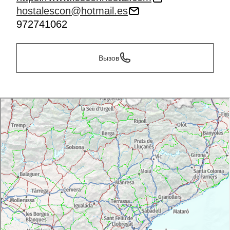
hostalescon@hotmail.es
972741062
Вызов