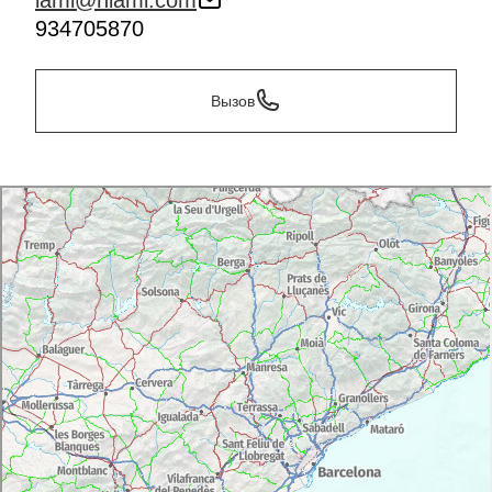
lami@hlami.com
934705870
Вызов