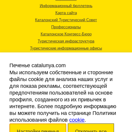
Информационный бюллетень
Карта сайта
Каталонский Туристический Совет
Профессионалы
Каталонское Конгресс-Бюро
Туристическая инфраструктура
Туристические информационные офисы
Печенье catalunya.com
Мы используем собственные и сторонние
файлы cookie для анализа наших услуг и
для показа рекламы, соответствующей
Правовая информация
предпочтениям пользователей на основе
Политика конфиденциальности
профиля, созданного из их привычек в
Cookies
интернете. Более подробную информацию
Доступность
вы можете получить на странице Политики
использования файлов
cookie
.
Авторские права © 2026. Каталонский Туристический Совет. Все права
Настройки печенья
Отклонить все