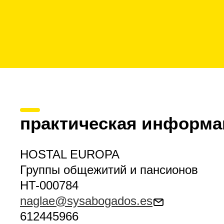
практическая информа
HOSTAL EUROPA
Группы общежитий и пансионов
HT-000784
naglae@sysabogados.es
612445966