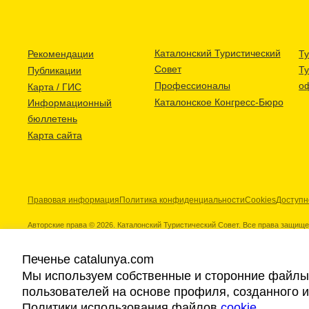
Каталонский Туристический
Рекомендации
Ту
Совет
Т
Публикации
Профессионалы
о
Карта / ГИС
Каталонское Конгресс-Бюро
Информационный
бюллетень
Карта сайта
Правовая информация
Политика конфиденциальности
Cookies
Доступн
Авторские права © 2026. Каталонский Туристический Совет. Все права защищ
Печенье catalunya.com
Мы используем собственные и сторонние файлы 
пользователей на основе профиля, созданного 
Наши партнеры
Политики использования файлов
cookie
.