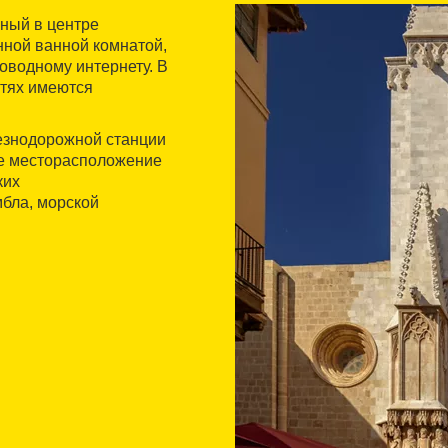
ный в центре
нной ванной комнатой,
оводному интернету. В
стях имеются
езнодорожной станции
ое месторасположение
ких
мбла, морской