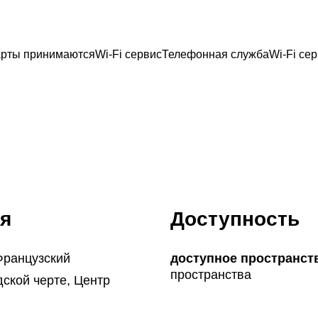
арты принимаются
Wi-Fi сервис
Телефонная служба
Wi-Fi се
я
Доступность
Французский
доступное пространст
пространства
дской черте, Центр