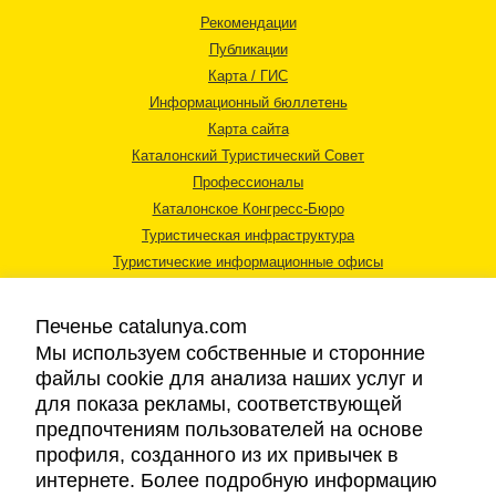
Рекомендации
Публикации
Карта / ГИС
Информационный бюллетень
Карта сайта
Каталонский Туристический Совет
Профессионалы
Каталонское Конгресс-Бюро
Туристическая инфраструктура
Туристические информационные офисы
Печенье catalunya.com
Мы используем собственные и сторонние
файлы cookie для анализа наших услуг и
для показа рекламы, соответствующей
Правовая информация
предпочтениям пользователей на основе
Политика конфиденциальности
профиля, созданного из их привычек в
Cookies
интернете. Более подробную информацию