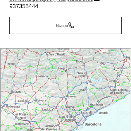
937355444
Вызов