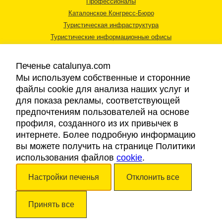
Профессионалы
Каталонское Конгресс-Бюро
Туристическая инфраструктура
Туристические информационные офисы
Печенье catalunya.com
Мы используем собственные и сторонние
файлы cookie для анализа наших услуг и
для показа рекламы, соответствующей
Правовая информация
предпочтениям пользователей на основе
Политика конфиденциальности
профиля, созданного из их привычек в
Cookies
интернете. Более подробную информацию
Доступность
вы можете получить на странице Политики
использования файлов
cookie
.
Авторские права © 2026. Каталонский Туристический Совет. Все права
Настройки печенья
Отклонить все
защищены.
Принять все