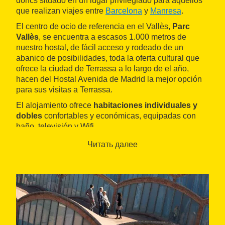
doncs situado en un lugar privilegiado para aquellos
que realizan viajes entre
Barcelona
y
Manresa
.
El centro de ocio de referencia en el Vallès,
Parc
Vallès
, se encuentra a escasos 1.000 metros de
nuestro hostal, de fácil acceso y rodeado de un
abanico de posibilidades, toda la oferta cultural que
ofrece la ciudad de Terrassa a lo largo de el año,
hacen del Hostal Avenida de Madrid la mejor opción
para sus visitas a Terrassa.
El alojamiento ofrece
habitaciones individuales y
dobles
confortables y económicas, equipadas con
baño, televisión y Wifi.
Читать далее