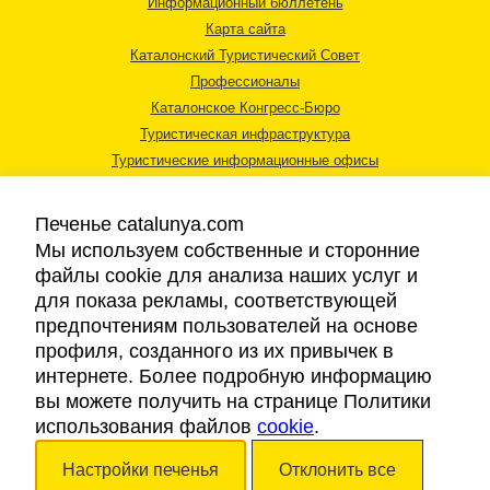
Информационный бюллетень
Карта сайта
Каталонский Туристический Совет
Профессионалы
Каталонское Конгресс-Бюро
Туристическая инфраструктура
Туристические информационные офисы
Печенье catalunya.com
Мы используем собственные и сторонние
файлы cookie для анализа наших услуг и
для показа рекламы, соответствующей
Правовая информация
предпочтениям пользователей на основе
Политика конфиденциальности
профиля, созданного из их привычек в
Cookies
интернете. Более подробную информацию
Доступность
вы можете получить на странице Политики
использования файлов
cookie
.
Авторские права © 2026. Каталонский Туристический Совет. Все права
Настройки печенья
Отклонить все