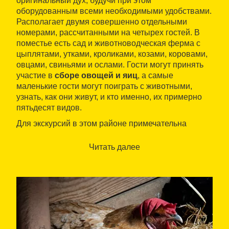
оригинальный дух, будучи при этом
оборудованным всеми необходимыми удобствами.
Располагает двумя совершенно отдельными
номерами, рассчитанными на четырех гостей. В
поместье есть сад и животноводческая ферма с
цыплятами, утками, кроликами, козами, коровами,
овцами, свиньями и ослами. Гости могут принять
участие в
сборе овощей и яиц
, а самые
маленькие гости могут поиграть с животными,
узнать, как они живут, и кто именно, их примерно
пятьдесят видов.
Для экскурсий в этом районе примечательна
Бенифале, красивая деревня с видом на реку
Эбро с мыса, и
прогулки по Эбро
, как пешком, так
Читать далее
и на лодке. Для любителей велосипедных прогулок
есть трасса «Зеленая дорога», которая проходит
от Орта-де-Сан-Жоан до Бенифалле.