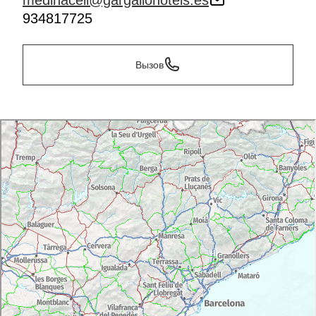
medinaceli@gargallohotels.es
934817725
Вызов