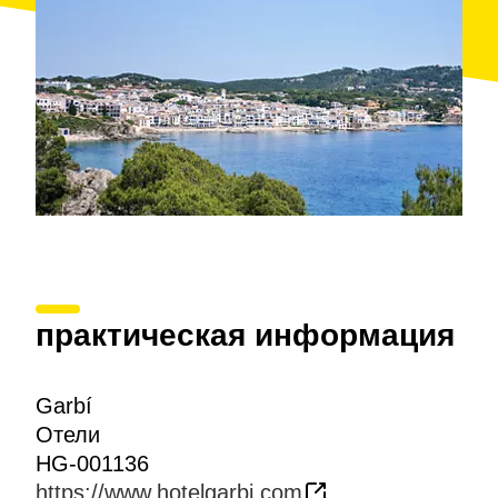
вкуснейшую выпечку из кондитерской, которую
держат владельцы отеля. На обед и ужин (также в
формате «шведский стол») гостям предлагается
богатое разнообразие блюд каталонской кухни.
практическая информация
Garbí
Отели
HG-001136
https://www.hotelgarbi.com