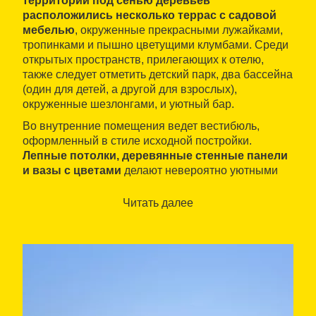
территории под сенью деревьев
расположились несколько террас с садовой
мебелью
, окруженные прекрасными лужайками,
тропинками и пышно цветущими клумбами. Среди
открытых пространств, прилегающих к отелю,
также следует отметить детский парк, два бассейна
(один для детей, а другой для взрослых),
окруженные шезлонгами, и уютный бар.
Во внутренние помещения ведет вестибюль,
оформленный в стиле исходной постройки.
Лепные потолки, деревянные стенные панели
и вазы с цветами
делают невероятно уютными
помещения общего пользования, в число которых
входят конференц-зал, кафе-бар, гостиная и
Читать далее
игровая комнаты. Отель разделен на две зоны:
исходная содержит тридцать двухместных
номеров стандартного типа, а новая включает
двадцать два люкса, в том числе и несколько
дуплексов с гидромассажной ванной и видом на
море. В ресторане отеля подаются завтраки в
формате «шведский стол»; предлагающие