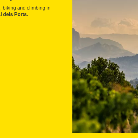
, biking and climbing in
l dels Ports
.