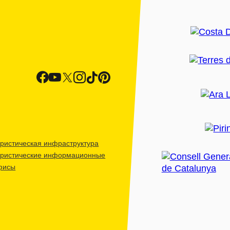
ристическая инфраструктура
уристические информационные
фисы