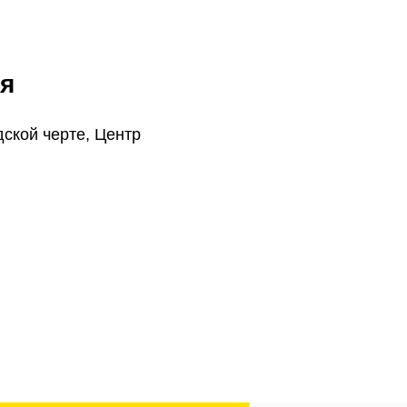
я
дской черте, Центр