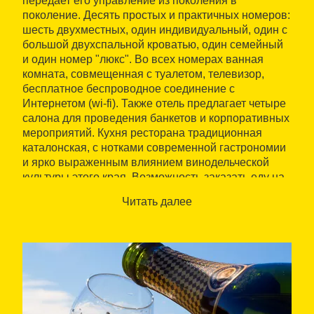
передает его управление из поколения в
поколение. Десять простых и практичных номеров:
шесть двухместных, один индивидуальный, один с
большой двухспальной кроватью, один семейный
и один номер "люкс". Во всех номерах ванная
комната, совмещенная с туалетом, телевизор,
бесплатное беспроводное соединение с
Интернетом (wi-fi). Также отель предлагает четыре
салона для проведения банкетов и корпоративных
мероприятий. Кухня ресторана традиционная
каталонская, с нотками современной гастрономии
и ярко выраженным влиянием винодельческой
культуры этого края. Возможность заказать еду на
вынос, если вы собираетесь на экскурсию
Читать далее
(необходимо заказать заранее).