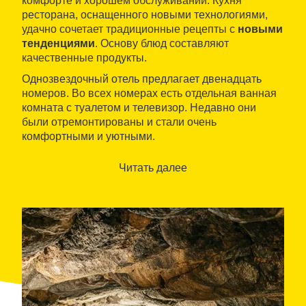
комфорте и хорошем обслуживании. Кухня
ресторана, оснащенного новыми технологиями,
удачно сочетает традиционные рецепты с
новыми
тенденциями
. Основу блюд составляют
качественные продукты.
Однозвездочный отель предлагает двенадцать
номеров. Во всех номерах есть отдельная ванная
комната с туалетом и телевизор. Недавно они
были отремонтированы и стали очень
комфортными и уютными.
Читать далее