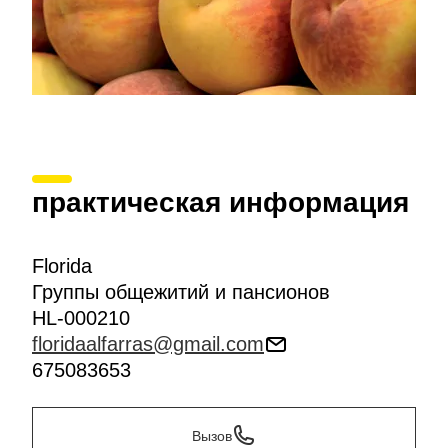
практическая информация
Florida
Группы общежитий и пансионов
HL-000210
floridaalfarras@gmail.com
675083653
Вызов