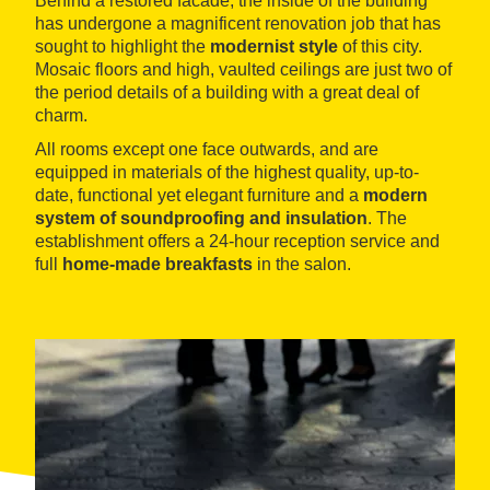
Behind a restored facade, the inside of the building
has undergone a magnificent renovation job that has
sought to highlight the
modernist style
of this city.
Mosaic floors and high, vaulted ceilings are just two of
the period details of a building with a great deal of
charm.
All rooms except one face outwards, and are
equipped in materials of the highest quality, up-to-
date, functional yet elegant furniture and a
modern
system of soundproofing and insulation
. The
establishment offers a 24-hour reception service and
full
home-made breakfasts
in the salon.