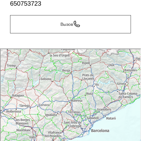
650753723
Вызов