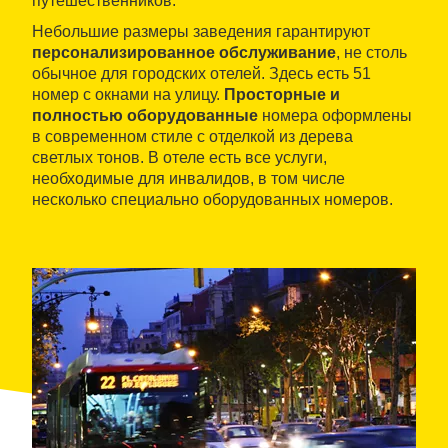
путешественников.
Небольшие размеры заведения гарантируют
персонализированное обслуживание
, не столь
обычное для городских отелей. Здесь есть 51
номер с окнами на улицу.
Просторные и
полностью оборудованные
номера оформлены
в современном стиле с отделкой из дерева
светлых тонов. В отеле есть все услуги,
необходимые для инвалидов, в том числе
несколько специально оборудованных номеров.