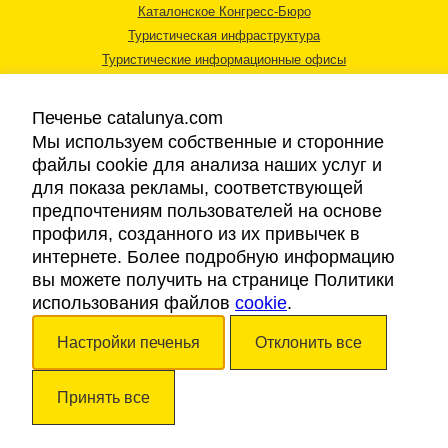
Каталонское Конгресс-Бюро
Туристическая инфраструктура
Туристические информационные офисы
Печенье catalunya.com
Мы используем собственные и сторонние
файлы cookie для анализа наших услуг и
для показа рекламы, соответствующей
Правовая информация
предпочтениям пользователей на основе
Политика конфиденциальности
профиля, созданного из их привычек в
Cookies
интернете. Более подробную информацию
Доступность
вы можете получить на странице Политики
использования файлов
cookie
.
Авторские права © 2026. Каталонский Туристический Совет. Все права
Настройки печенья
Отклонить все
защищены.
Принять все