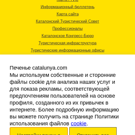
Информационный бюллетень
Карта сайта
Каталонский Туристический Совет
Профессионалы
Каталонское Конгресс-Бюро
Туристическая инфраструктура
Туристические информационные офисы
Печенье catalunya.com
Мы используем собственные и сторонние
файлы cookie для анализа наших услуг и
для показа рекламы, соответствующей
Правовая информация
предпочтениям пользователей на основе
Политика конфиденциальности
профиля, созданного из их привычек в
Cookies
интернете. Более подробную информацию
Доступность
вы можете получить на странице Политики
использования файлов
cookie
.
Авторские права © 2026. Каталонский Туристический Совет. Все права