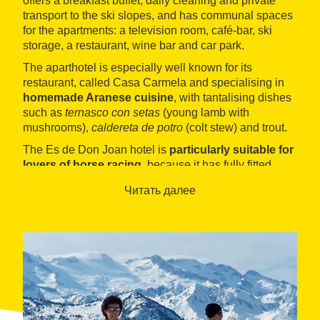
offers a breakfast buffet, daily cleaning and private
transport to the ski slopes, and has communal spaces
for the apartments: a television room, café-bar, ski
storage, a restaurant, wine bar and car park.
The aparthotel is especially well known for its
restaurant, called Casa Carmela and specialising in
homemade Aranese cuisine
, with tantalising dishes
such as
ternasco con setas
(young lamb with
mushrooms),
caldereta de potro
(colt stew) and trout.
The Es de Don Joan hotel is
particularly suitable for
lovers of horse racing
, because it has fully fitted
horseboxes for the comfort of its guests’ horses.
Читать далее
Furthermore, the hotel provides advice on the best
routes to discover the Val d'Aran on horseback, and
offers the possibility of hiring a guide.